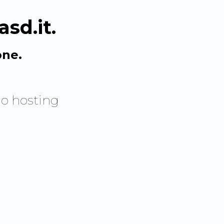
sd.it
.
one.
o hosting