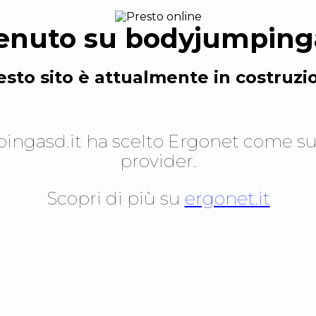
enuto su
bodyjumpinga
sto sito è attualmente in costruzi
ingasd.it
ha scelto Ergonet come su
provider.
Scopri di più su
ergonet.it