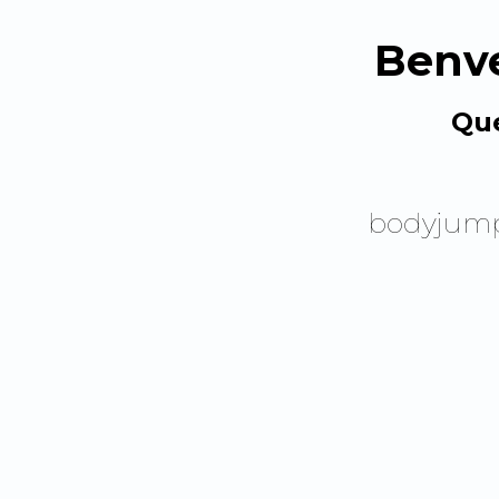
Benv
Que
bodyjump